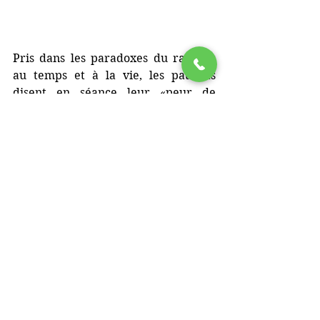
Pris dans les paradoxes du rapport 
au temps et à la vie, les patients  
disent en séance leur «peur de 
mourir» qui coexiste avec leur peur 
de « vivre éternellement » sous 
dyalise. En laissant aller leur esprit à 
associer librement leurs pensées, en 
parlant leur corps, leurs ressentis, 
sans censurer les images et les mots 
qui leur viennent , sur le fauteuil ou 
le divan, chaque patient vit sa 
psychothérapie pour apaiser sa 
souffrance psychique. Des liens se 
font ainsi avec d'autres situations 
douloureuses passées, 
potentiellement oubliées, souvent 