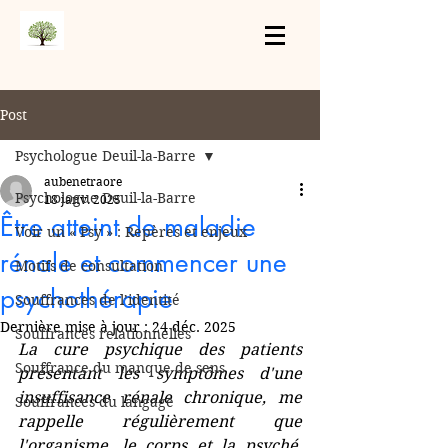
Post
Psychologue Deuil-la-Barre
aubenetraore
Psychologue Deuil-la-Barre
18 janv. 2025
Être atteint de maladie
Voir un « Psy » : Repères et enjeux
rénale et commencer une
Motifs de consultation
psychothérapie
Souffrances de l’identité
Dernière mise à jour :
24 déc. 2025
Souffrances relationnelles
La cure psychique des patients 
Souffrance du manque de sens
présentant les symptômes d'une 
insuffisance rénale chronique, me  
Souffrances du langage
rappelle régulièrement que 
l'organisme, le corps et la psyché, 