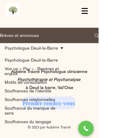
Brèves et annonces
Psychologue Deuil-la-Barre
Psychologue Deuil-la-Barre
Voir un « Psy » : Repères et
Aubène Traoré Psychologue clinicienne
enjeux
Psychothérapie et Psychanalyse
Motifs de consultation
à Deuil la barre, Val'Oise
Souffrances de l’identité
Souffrances relationnelles
Prendre rendez-vous
Souffrance du manque de
sens
Souffrances du langage
© 2023 par Aubène Traoré