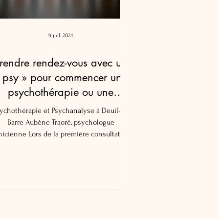
9 juil. 2024
rendre rendez-vous avec un
 psy » pour commencer une
psychothérapie ou une
psychanalyse ?
ychothérapie et Psychanalyse à Deuil-la-
Barre Aubène Traoré, psychologue
e Lors de la première consultation
une personne qui vient me rendre visite, il
t courant que celle-ci ait auparavant déjà
onsulté un "ou plusieurs « psy ». Dans le
langage courant, " psy " est utilisé pour
ésigner les psy chologues scolaires, les
psy chologues cognitivo-
comportementalistes, les psy chologues