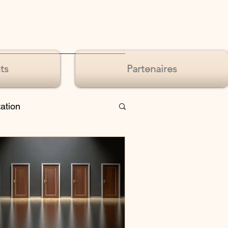
ts
Partenaires
tation
de sens