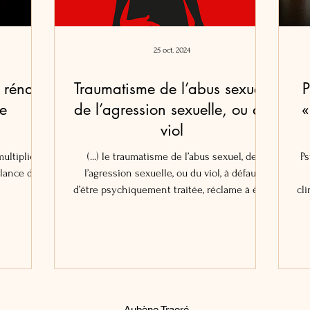
25 oct. 2024
 rénale
Traumatisme de l’abus sexuel,
P
e
de l’agression sexuelle, ou du
«
viol
ultiplient,
(...) le traumatisme de l’abus sexuel, de
Ps
llance du
l’agression sexuelle, ou du viol, à défaut
d’être psychiquement traitée, réclame à être
clinicienn
entendu...
d’
es
c
d
Aubène Traoré