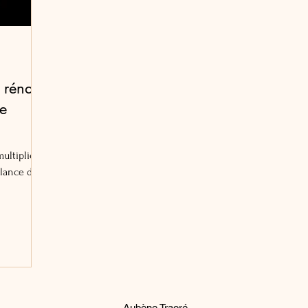
 rénale
e
ultiplient,
llance du
Aubène Traoré