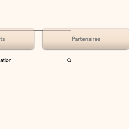
ts
Partenaires
tation
de sens