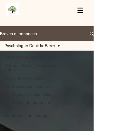
Brèves et annonces
Psychologue Deuil-la-Barre
Psychologue Deuil-la-Barre
Voir un « Psy » : Repères et
enjeux
Motifs de consultation
Souffrances de l’identité
Souffrances relationnelles
Souffrance du manque de
sens
Souffrances du langage