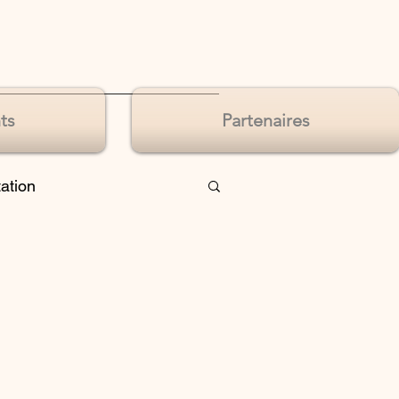
ts
Partenaires
tation
de sens