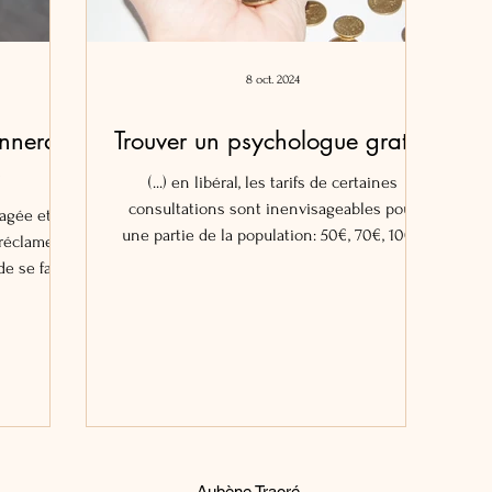
8 oct. 2024
nnerai
Trouver un psychologue gratuit
»
(...) en libéral, les tarifs de certaines
consultations sont inenvisageables pour
gagée et
une partie de la population: 50€, 70€, 100€
 réclament
(...)
de se faire
Aubène Traoré