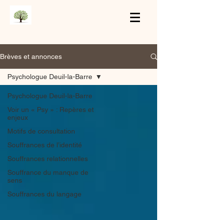
Brèves et annonces
Psychologue Deuil-la-Barre
Psychologue Deuil-la-Barre
Voir un « Psy » : Repères et
enjeux
Motifs de consultation
Souffrances de l’identité
Souffrances relationnelles
Souffrance du manque de
sens
Souffrances du langage