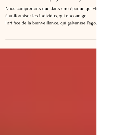
Les effets de la psychanalyse
Nous comprenons que dans une époque qui vise
à uniformiser les individus, qui encourage
l'artifice de la bienveillance, qui galvanise l'ego, la
force de se battre, et l'amour de son prochain
comme gage de bonté, la psychanalyse et sa
méthode qui permet à l'être de s'émanciper à
partir de sa singularité, peut être
douloureusement pensable, voire acceptable.