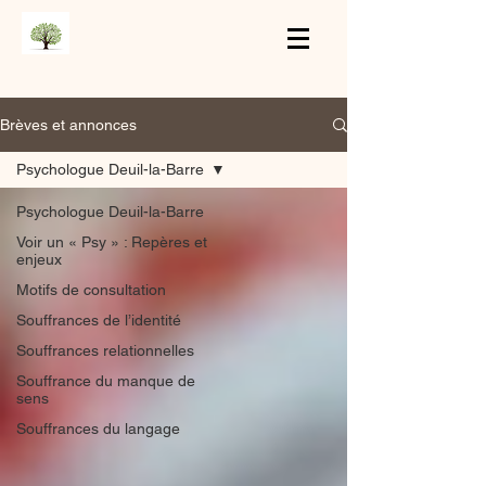
Brèves et annonces
Psychologue Deuil-la-Barre
Psychologue Deuil-la-Barre
Voir un « Psy » : Repères et
enjeux
Motifs de consultation
Souffrances de l’identité
Souffrances relationnelles
Souffrance du manque de
sens
Souffrances du langage