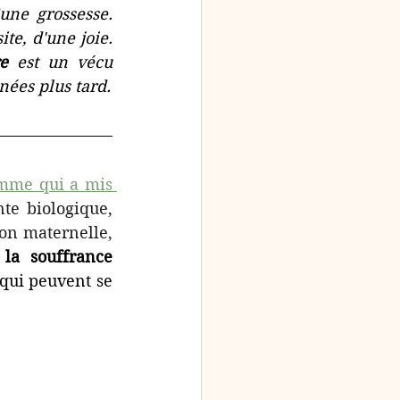
une grossesse. 
e, d'une joie. 
re
 est un vécu 
personnel et singulier qui peut apparaître dès le post-partum ou des années plus tard. 
mme qui a mis 
te biologique, 
on maternelle, 
 
la souffrance 
 qui peuvent se 