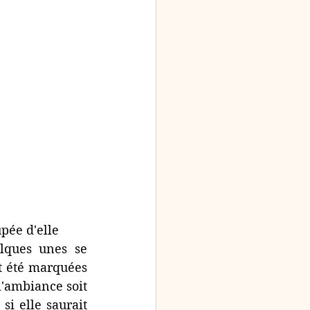
upée d'elle
lques unes se 
t été marquées 
l'ambiance soit 
i elle saurait 