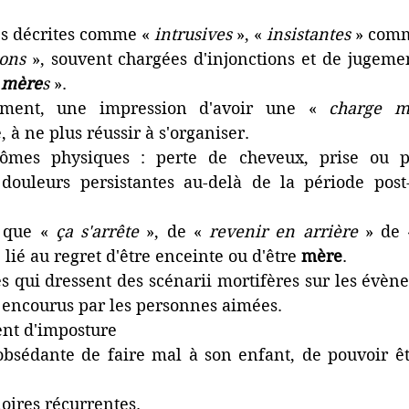
s décrites comme « 
intrusives
 », « 
insistantes
 » com
ons 
», souvent chargées d'injonctions et de jugeme
 
mère
s 
».
ment, une impression d'avoir une « 
charge m
 à ne plus réussir à s'organiser.
ômes physiques : perte de cheveux, prise ou pe
 douleurs persistantes au-delà de la période post-
 que « 
ça s'arrête 
», de « 
revenir en arrière
 » de 
, lié au regret d'être enceinte ou d'être 
mère
.
s qui dressent des scénarii mortifères sur les évène
s encourus par les personnes aimées.
nt d'imposture
bsédante de faire mal à son enfant, de pouvoir êt
noires récurrentes.