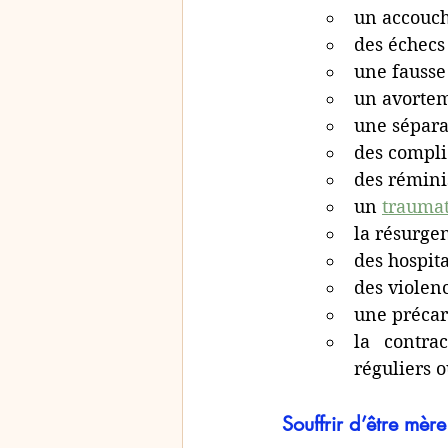
un accouc
des échecs
une fausse
un avortem
une sépara
des complic
des rémini
un 
traumat
la résurgen
des hospita
des violen
une précari
la contra
réguliers o
Souffrir d’être mère