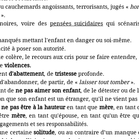
ou cauchemards angoissants, terrorisants, jugés « 
hon
 
».
noires, voire des 
pensées suicidaires
 qui scénari
manqués mettant l'enfant en danger ou soi-même.
ité à poser son autorité.
e colère, le recours aux cris pour se faire entendre, 
e 
violences.
nt 
d'abattement
, de 
tristesse
 profonde.
d'abandonner, de partir, de « 
laisser tout tomber
 ».
nt de 
ne pas aimer son enfant
, de le détester ou de l
n que son enfant est un étranger, qu'il ne vient pas 
 
ne pas être à la hauteur
 en tant que 
mère
, en tant
être 
mère
, en tant qu'épouse, en tant qu'un être qu
ngagements et ses responsabilités.
une certaine 
solitude
, ou au contraire d’un manque 