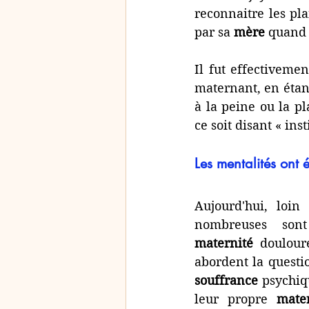
reconnaitre les pl
par sa 
mère
 quand 
Il fut effectiveme
maternant, en étant
à la peine ou la p
ce soit disant « inst
Les mentalités ont é
Aujourd'hui, loin
maternité
 doulour
abordent la questi
souffrance
 psychiq
leur propre 
mate