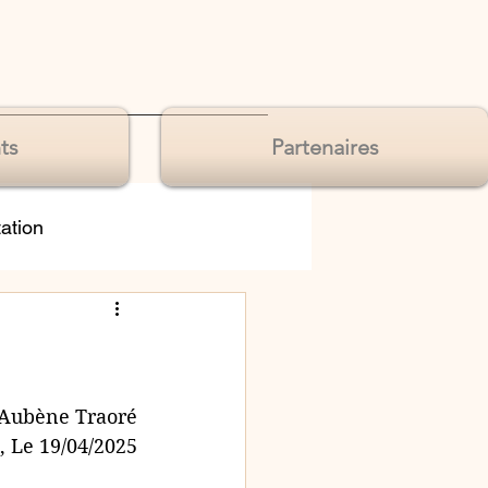
ts
Partenaires
tation
de sens
Aubène Traoré
, Le 19/04/2025