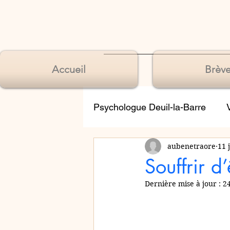
Accueil
Brève
Psychologue Deuil-la-Barre
aubenetraore
11 
Souffrances de l’identité
Souffrir d
Dernière mise à jour :
24
Souffrances du langage