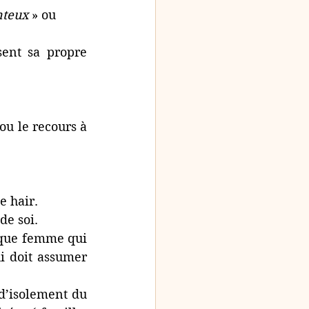
teux 
» ou 
sent sa propre 
ou le recours à 
e hair.
de soi.
 que femme qui 
i doit assumer 
d’isolement du 