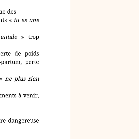
me des 
nts « 
tu es une 
entale
 » trop 
rte de poids 
partum, perte 
« 
ne plus rien 
ments à venir, 
re dangereuse 