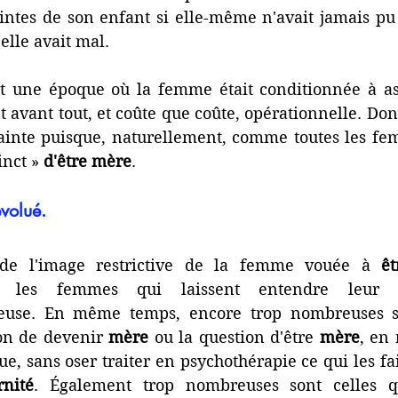
aintes de son enfant si elle-même n'avait jamais pu
elle avait mal. 
nt une époque où la femme était conditionnée à ass
 avant tout, et coûte que coûte, opérationnelle. Donc
lainte puisque, naturellement, comme toutes les fem
inct » 
d'être mère
.
volué.  
 de l'image restrictive de la femme vouée à 
ê
euse. En même temps, encore trop nombreuses so
on de devenir 
mère 
ou la question d'être 
mère
ue, sans oser traiter en psychothérapie ce qui les fai
rnité
. 
Également trop nombreuses sont celles qu