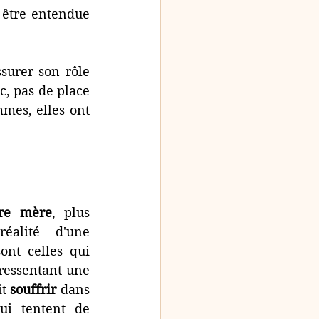
 être entendue 
urer son rôle 
, pas de place 
mes, elles ont 
tre mère
, plus 
nombreuses sont les femmes qui laissent entendre leur réalité d'une  
nt celles qui 
, en ressentant une 
t 
souffrir
 dans 
i tentent de 