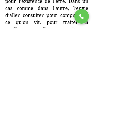
pour l'existence de l'être. Dans un 
cas comme dans l'autre, l'envie 
d'aller consulter pour comprendre 
ce qu'on vit, pour traiter sa 
souffrance quelle que soit son 
intensité, est tout à fait légitime, et 
peut être bénéfique.
Avant qu'il y ait une 
urgence
, il n'y a 
pas de temps à perdre.
Pour commencer une 
psychothérapie
 : 
Aubène Traoré - psychologue 
clinicienne
, vous reçoit au 
13 Rue du 
Crochet à Deuil-la-Barre
.