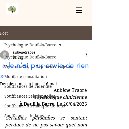
Post
Psychologue Deuil-la-Barre
aubenetraore
Psychologue Deuil-la-Barre
26 avr.
« Je n’ai plus envie de rien
Voir un « Psy » : Repères et enjeux
»
Motifs de consultation
Dernière mise à jour :
16 mai
Souffrances de l’identité
Aubène Traoré
Souffrances relationnelles
Psychologue clinicienne
À Deuil la Barre
, Le 26/04/2026
Souffrance du manque de sens
Souffrances du langage
Certaines personnes se sentent 
perdues de ne pas savoir quel nom 